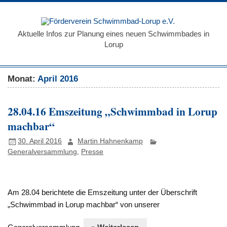
Zum
Inhalt
Förde
springen
Schw
Aktuelle Infos zur Planung eines neuen Schwimmbades in
Lorup
Loru
Monat:
April 2016
28.04.16 Emszeitung „Schwimmbad in Lorup
machbar“
30. April 2016
Martin Hahnenkamp
Generalversammlung
,
Presse
Am 28.04 berichtete die Emszeitung unter der Überschrift
„Schwimmbad in Lorup machbar“ von unserer