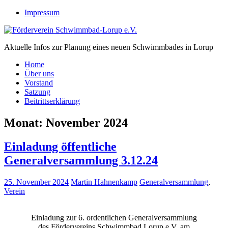
Zum
Impressum
Inhalt
springen
Förderverein Schwimmbad-Lorup e.V.
Aktuelle Infos zur Planung eines neuen Schwimmbades in Lorup
Home
Über uns
Vorstand
Satzung
Beitrittserklärung
Monat:
November 2024
Einladung öffentliche
Generalversammlung 3.12.24
25. November 2024
Martin Hahnenkamp
Generalversammlung
,
Verein
Einladung zur 6. ordentlichen Generalversammlung
des Fördervereins Schwimmbad Lorup e.V. am