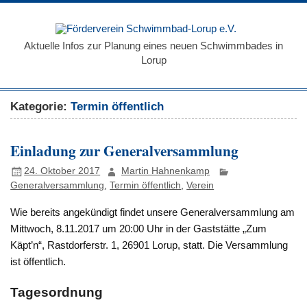
Zum
Inhalt
Förde
springen
Schw
Aktuelle Infos zur Planung eines neuen Schwimmbades in
Lorup
Loru
Kategorie:
Termin öffentlich
Einladung zur Generalversammlung
24. Oktober 2017
Martin Hahnenkamp
Generalversammlung
,
Termin öffentlich
,
Verein
Wie bereits angekündigt findet unsere Generalversammlung am
Mittwoch, 8.11.2017 um 20:00 Uhr in der Gaststätte „Zum
Käpt’n“, Rastdorferstr. 1, 26901 Lorup, statt. Die Versammlung
ist öffentlich.
Tagesordnung