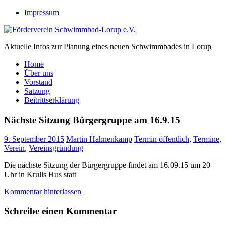
Zum
Impressum
Inhalt
springen
Förderverein Schwimmbad-Lorup e.V.
Aktuelle Infos zur Planung eines neuen Schwimmbades in Lorup
Home
Über uns
Vorstand
Satzung
Beitrittserklärung
Nächste Sitzung Bürgergruppe am 16.9.15
9. September 2015
Martin Hahnenkamp
Termin öffentlich
,
Termine
,
Verein
,
Vereinsgründung
Die nächste Sitzung der Bürgergruppe findet am 16.09.15 um 20
Uhr in Krulls Hus statt
Kommentar hinterlassen
Schreibe einen Kommentar