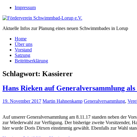
Zum
Impressum
Inhalt
springen
Förderverein Schwimmbad-Lorup e.V.
Aktuelle Infos zur Planung eines neuen Schwimmbades in Lorup
Home
Über uns
Vorstand
Satzung
Beitrittserklärung
Schlagwort:
Kassierer
Hans Rieken auf Generalversammlung als 
19. November 2017
Martin Hahnenkamp
Generalversammlung
,
Vere
Auf unserer Generalversammlung am 8.11.17 standen neben der Vorste
zur Wiederwahl zur Verfügung. Der bisherige zweite Vorsitzender, Ha
hier wurde Doris Dirxen einstimmig gewählt. Ebenfalls zur Wahl sta